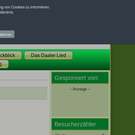
 von Cookies zu informieren.
ständnis.
ationen
ckblick
Das Daaler Lied
g
Gesponsert von:
– Anzeige –
Besucherzähler