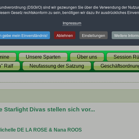
undverordnung (DSGVO) sind wir gezwungen Sie über die Verwendung der Nutzung
esem Gesetz rechtskonform zu sein, benötigen wir dazu Ihr ausdrückliches Einver
Impressum
ch gebe mein Einverständnis!
Ablehnen
Einstellungen
Weitere Inform
mine
Unsere Sparten
Über uns
Session Rü
" Ralf
Neufassung der Satzung
Geschäftsordnun
 Starlight Divas stellen sich vor...
ichelle DE LA ROSE & Nana ROOS