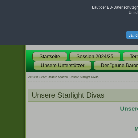
Laut der EU-Datenschutzgr
Um di
Ja, i
Startseite
Session 2024/25
Ter
Unsere Unterstützer
Der "grüne Baron
Aktuelle Seite:
Unsere Sparten
Unsere Starlight Divas
Unsere Starlight Divas
Unsere
M