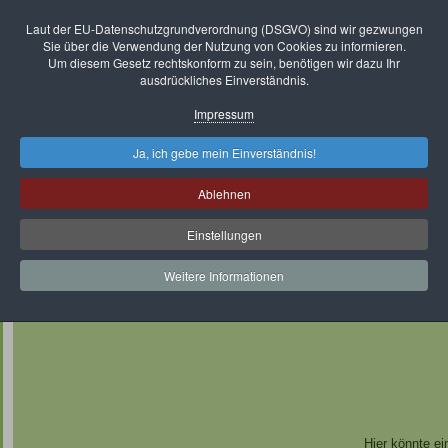
Laut der EU-Datenschutzgrundverordnung (DSGVO) sind wir gezwungen
Sie über die Verwendung der Nutzung von Cookies zu informieren.
Um diesem Gesetz rechtskonform zu sein, benötigen wir dazu Ihr
ausdrückliches Einverständnis.
Impressum
Ja, ich gebe mein Einverständnis!
Startseite
Session 2024/25
Termine
Ablehnen
Unsere Unterstützer
Der "grüne Baron" Ralf
Einstellungen
Aktuelle Seite:
Über uns
Unsere Ehrenräte
Weitere Informationen
Die Ehrenräte des KV "Die Daaler" e.V.
Hier könnte ei