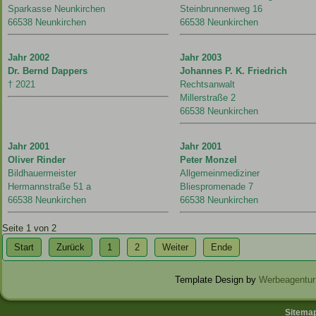
Sparkasse Neunkirchen
Steinbrunnenweg 16
66538 Neunkirchen
66538 Neunkirchen
Jahr 2002
Jahr 2003
Dr. Bernd Dappers
Johannes P. K. Friedrich
† 2021
Rechtsanwalt
Millerstraße 2
66538 Neunkirchen
Jahr 2001
Jahr 2001
Oliver Rinder
Peter Monzel
Bildhauermeister
Allgemeinmediziner
Hermannstraße 51 a
Bliespromenade 7
66538 Neunkirchen
66538 Neunkirchen
Seite 1 von 2
Start
Zurück
1
2
Weiter
Ende
Template Design by
Werbeagentur
Sitema